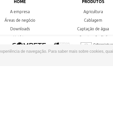
HOME
PRODUTOS
A empresa
Agricultura
Áreas de negócio
Cablagem
Downloads
Captação de água
Notícias
Construção Civil
Saneamento
 experiência de navegação. Para saber mais sobre cookies, quai
|
2026 Sival - Tubos e Perfis
Todos os direitos reservados
Desenvolvido por aren