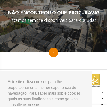
NÃO ENCONTROU O QUE PROCURAVA?
Estamos sempre disponíveis para o ajudar!
Este site utiliza cookies para lhe
proporcionar uma melhor experiência de
CONTACTOS
navegação. Para saber mais sobre cookies,
HOME
quais as suas finalidades e como geri-los,
consulte os nossos
PRODUTOS