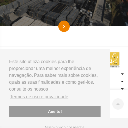
Este site utiliza cookies para lhe
proporcionar uma melhor experiência de
CONTACTOS
navegação. Para saber mais sobre cookies,
HOME
quais as suas finalidades e como geri-los,
consulte os nossos
PRODUTOS
APOIO AO CLIENTE
Termos de uso e privacidade
Aceito!
© 2026 Sival - Tubos e Perfis
Todos os direitos reservados
Desenvolvido por arentia