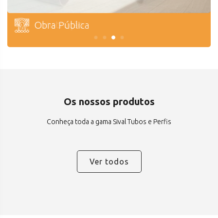
Rega
Captação de água
Construção
Obra Pública
Os nossos produtos
Conheça toda a gama Sival Tubos e Perfis
Ver todos