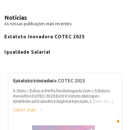
Notícias
As nossas publicações mais recentes:
Estatuto Inovadora COTEC 2025
Igualdade Salarial
Estatuto Inovadora COTEC 2025
Igualdade Salarial
A SIVAL - Tubos e Perfis foi distinguida com o Estatuto
É com orgulho que informamos que a SIVAL - Tubos e
Inovadora COTEC 2025.Este estatuto distingue
Perfis foi distinguida pela CITE - Comissão para a
empresas pela sua abordagem à inovação, (...)
Igualdade no Trabalho e no Emprego, com o "Selo da (...)
Saber mais
Saber mais